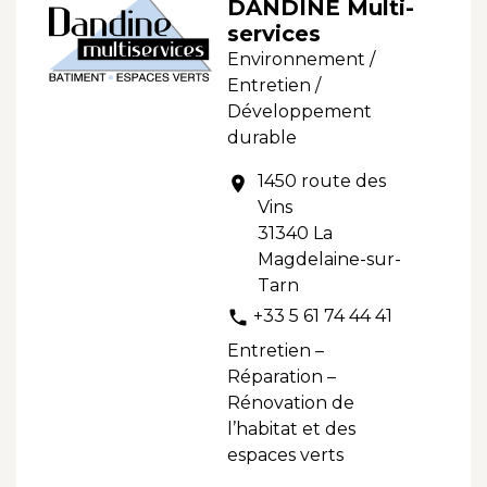
DANDINE Multi-
services
Environnement /
Entretien /
Développement
durable
1450 route des
location_on
Vins
31340 La
Magdelaine-sur-
Tarn
+33 5 61 74 44 41
phone
Entretien –
Réparation –
Rénovation de
l’habitat et des
espaces verts