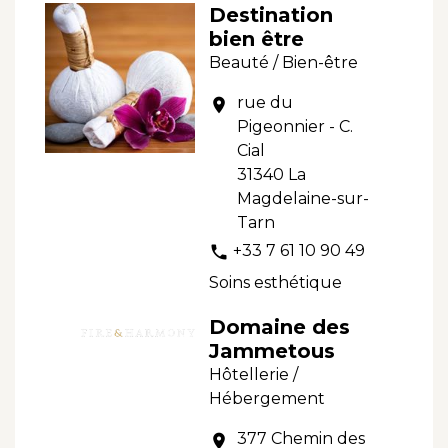
Destination
bien être
Beauté / Bien-être
rue du
location_on
Pigeonnier - C.
Cial
31340 La
Magdelaine-sur-
Tarn
+33 7 61 10 90 49
phone
Soins esthétique
Domaine des
Jammetous
Hôtellerie /
Hébergement
377 Chemin des
location_on