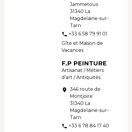
Jammetous
31340 La
Magdelaine-sur-
Tarn
+33 6 58 79 91 01
phone
Gîte et Maison de
Vacances
F.P PEINTURE
Artisanat / Métiers
d’art / Antiquités
346 route de
location_on
Montjoire
31340 La
Magdelaine-sur-
Tarn
+33 6 78 84 17 40
phone