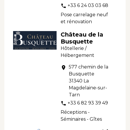
+33 6 24 03 03 68
phone
Pose carrelage neuf
et rénovation
Château de la
Busquette
Hôtellerie /
Hébergement
577 chemin de la
location_on
Busquette
31340 La
Magdelaine-sur-
Tarn
+33 6 82 93 39 49
phone
Réceptions -
Séminaires - Gîtes