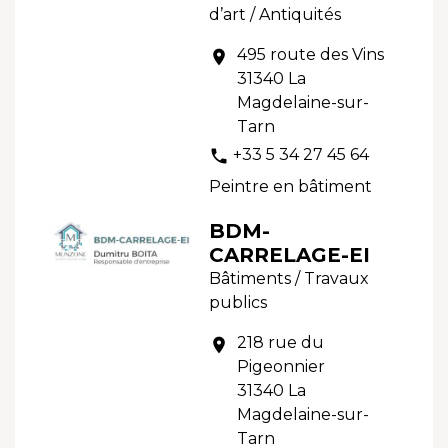
d’art / Antiquités
495 route des Vins
location_on
31340 La
Magdelaine-sur-
Tarn
+33 5 34 27 45 64
phone
Peintre en bâtiment
BDM-
CARRELAGE-EI
Bâtiments / Travaux
publics
218 rue du
location_on
Pigeonnier
31340 La
Magdelaine-sur-
Tarn