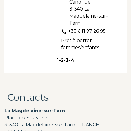
Canonge
31340 La
Magdelaine-sur-
Tarn
+33 6 11 97 26 95
phone
Prêt à porter
femmes/enfants
1
-2
-3
-4
Contacts
La Magdelaine-sur-Tarn
Place du Souvenir
31340 La Magdelaine-sur-Tarn - FRANCE