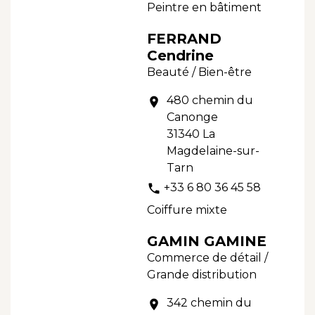
Peintre en bâtiment
FERRAND
Cendrine
Beauté / Bien-être
480 chemin du
location_on
Canonge
31340 La
Magdelaine-sur-
Tarn
+33 6 80 36 45 58
phone
Coiffure mixte
GAMIN GAMINE
Commerce de détail /
Grande distribution
342 chemin du
location_on