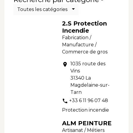
Toutes les catégories
2.S Protection
Incendie
Fabrication /
Manufacture /
Commerce de gros
1035 route des
location_on
Vins
31340 La
Magdelaine-sur-
Tarn
+33 6 11 96 07 48
phone
Protection incendie
ALM PEINTURE
Artisanat / Métiers