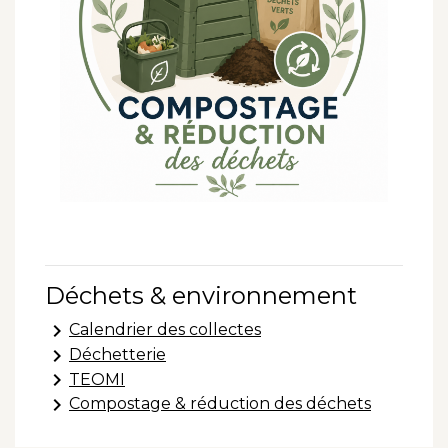
Déchets & environnement
keyboard_arrow_right
Calendrier des collectes
keyboard_arrow_right
Déchetterie
keyboard_arrow_right
TEOMI
keyboard_arrow_right
Compostage & réduction des déchets