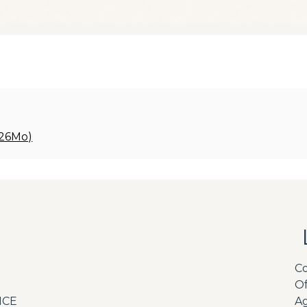
.26Mo)
C
Of
NCE
A