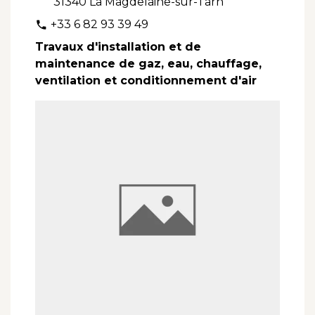
31340 La Magdelaine-sur-Tarn
+33 6 82 93 39 49
phone
Travaux d'installation et de
maintenance de gaz, eau, chauffage,
ventilation et conditionnement d'air