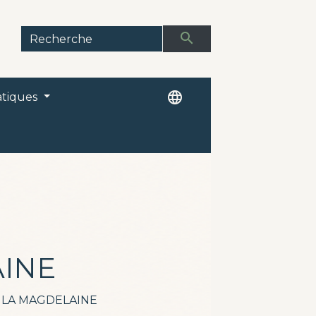
search
language
ratiques
AINE
 LA MAGDELAINE