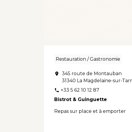
Restauration / Gastronomie
345 route de Montauban
location_on
31340 La Magdelaine-sur-Tar
+33 5 62 10 12 87
phone
Bistrot & Guinguette
Repas sur place et à emporter