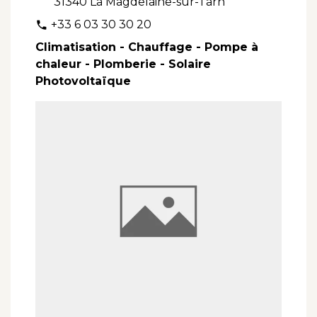
31340 La Magdelaine-sur-Tarn
+33 6 03 30 30 20
phone
Climatisation - Chauffage - Pompe à
chaleur - Plomberie - Solaire
Photovoltaïque