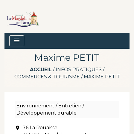
menu
Maxime PETIT
ACCUEIL
/
INFOS PRATIQUES
/
COMMERCES & TOURISME
/
MAXIME PETIT
Environnement / Entretien /
Développement durable
76 La Rouaïsse
location_on