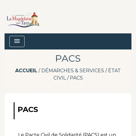
menu
PACS
ACCUEIL
/
DÉMARCHES & SERVICES
/
ÉTAT
CIVIL
/
PACS
PACS
Le Pacte Civil de Solidarité (PACS) est un